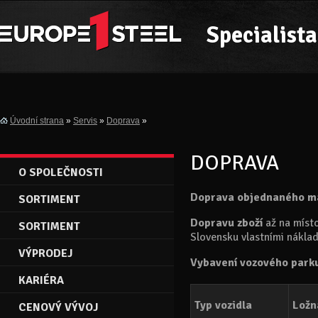
Specialista
Úvodní strana
»
Servis
»
Doprava
»
DOPRAVA
O SPOLEČNOSTI
Doprava objednaného ma
SORTIMENT
Dopravu zboží
až na míst
SORTIMENT
Slovensku vlastními nákla
VÝPRODEJ
Vybavení vozového park
KARIÉRA
Typ vozidla
Ložn
CENOVÝ VÝVOJ