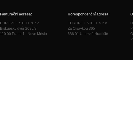
Fakturační adresa:
Korespondenční adresa:
O
EUROPE 1 STEEL s. r. o.
EUROPE 1 STEEL s. r. o.
O
Biskupský dvůr 2095/8
Za Olšávkou 365
P
110 00 Praha 1 - Nové Město
686 01 Uherské Hradiště
O
P